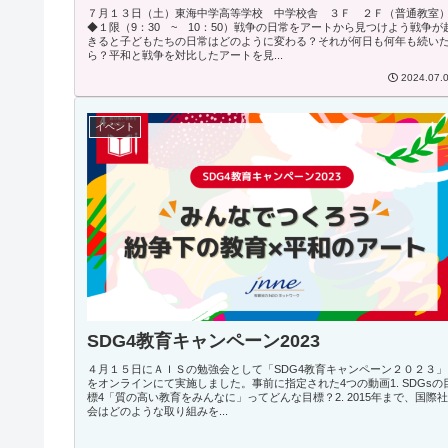
７月１３日（土）東海中学高等学校 中学校舎 ３Ｆ ２Ｆ（普通教室
◆１限（9：30 ~ 10：50）戦争の日常をアートから見つけよう戦争が
きると子どもたちの日常はどのように変わる？それが何日も何年も続い
ら？平和と戦争を対比したアートを見...
2024.07.
イベント
SDG4教育キャンペーン2023
４月１５日にＡＩＳの勉強会として「SDG4教育キャンペーン２０２３」
をオンラインにて実施しました。事前に指定された4つの動画1. SDGsの
標4「質の高い教育をみんなに」ってどんな目標？2. 2015年まで、国際社
会はどのような取り組みを...