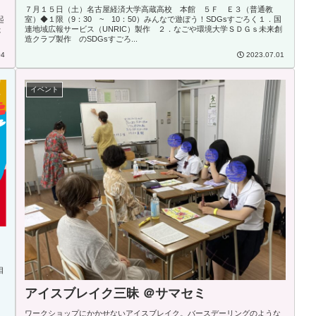
）
７月１５日（土）名古屋経済大学高蔵高校 本館 ５Ｆ Ｅ３（普通教
起
室）◆１限（9：30 ~ 10：50）みんなで遊ぼう！SDGsすごろく１．国
た
連地域広報サービス（UNRIC）製作 ２．なごや環境大学ＳＤＧｓ未来創
造クラブ製作 のSDGsすごろ...
04
2023.07.01
イベント
目
アイスブレイク三昧 ＠サマセミ
ワークショップにかかせないアイスブレイク。バースデーリングのような