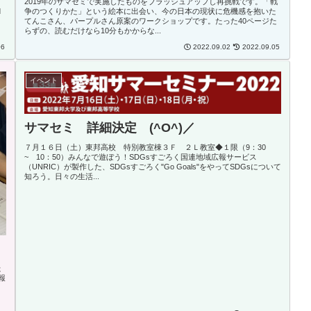
2019年のサマセミで実施したものをブラッシュアップし再挑戦です。「戦
て
争のつくりかた」という絵本に出会い、今の日本の現状に危機感を抱いた
d
てんこさん、パープルさん原案のワークショップです。たった40ページた
らずの、読むだけなら10分もかからな...
06
2022.09.02
2022.09.05
イベント
サマセミ 詳細決定 (^O^)／
７月１６日（土）東邦高校 特別教室棟３Ｆ ２Ｌ教室◆１限（9：30
~ 10：50）みんなで遊ぼう！SDGsすごろく国連地域広報サービス
（UNRIC）が製作した、SDGsすごろく"Go Goals"をやってSDGsについて
知ろう。日々の生活...
た
報
り