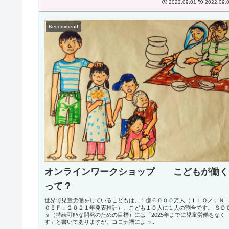
2022.09.01
2022.09.
Recommend
オンラインワークショップ こどもが働く
って？
世界で児童労働をしているこどもは、１億６０００万人（ＩＬＯ／ＵＮ
ＣＥＦ：２０２１年発表推計）。こども１０人に１人の割合です。 ＳＤ
ｓ（持続可能な開発のための目標）には「2025年までに児童労働をなく
す」と書いてありますが、コロナ禍によっ...