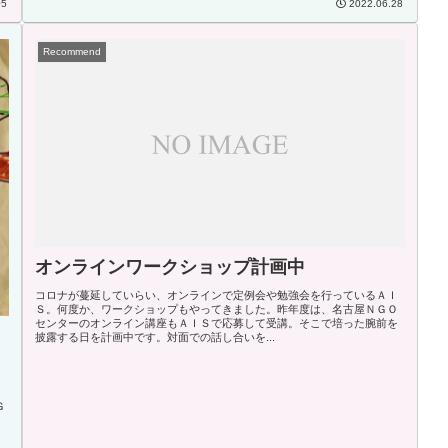
05
2022.06.28
Recommend
オンラインワークショップ計画中
コロナが蔓延していらい、オンラインで定例会や勉強会を行っているＡＩ
Ｓ。何度か、ワークショップもやってきました。昨年度は、名古屋ＮＧＯ
センターのオンライン講座もＡＩＳで応募して受講。そこで培った腕前を
披露する日を計画中です。対面での話し合いを...
Ｉ
Ｇ